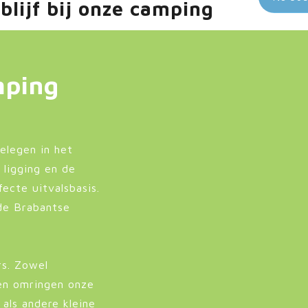
blijf bij onze camping
mping
elegen in het
 ligging en de
ecte uitvalsbasis.
 de Brabantse
rs. Zowel
en omringen onze
als andere kleine