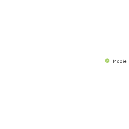
Mooie 
Ge
gas