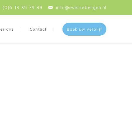
 (0)6 13 35 79 39
info@eversebergen.nl
er ons
Contact
Boek uw verblijf
ven,
ten