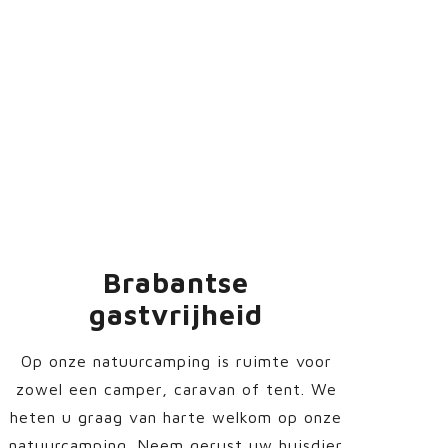
versebergen is een
r natuurliefhebbers.
Brabantse
gastvrijheid
Op onze natuurcamping is ruimte voor
zowel een camper, caravan of tent. We
heten u graag van harte welkom op onze
natuurcamping. Neem gerust uw huisdier