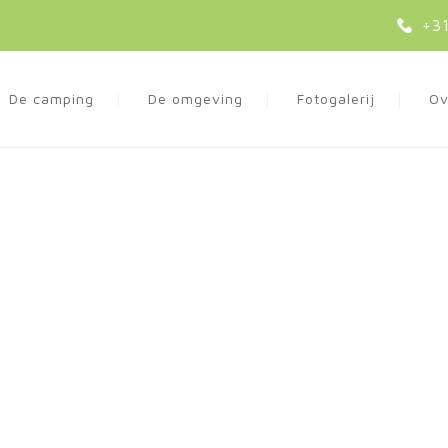
+31
De camping
De omgeving
Fotogalerij
Ov
Natuurcamping Eversebergen
 plek om te verblij
creëren en ontmoe