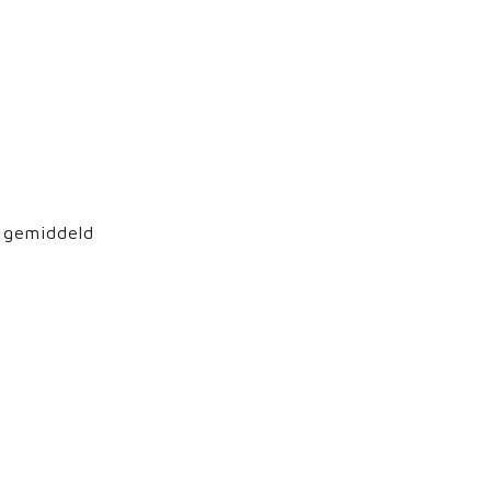
gemiddeld
atuur vindt u onze
gen. Voor iedereen
tuur: of dit nu
tilte genieten