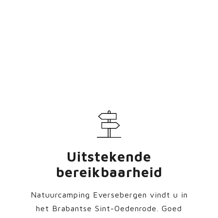
betreft. Natuurcamping E
natuur
perfecte uitvalsbasis voo
Uitstekende
bereikbaarheid
Natuurcamping Eversebergen vindt u in
het Brabantse Sint-Oedenrode. Goed