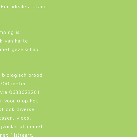
 Een ideale afstand
mping is
ok van harte
 met gezelschap
) biologisch brood
 (700 meter
h via 0633623261
r voor u op het
st ook diverse
kazen, vlees,
ijwinkel of geniet
et (ijs)taart.