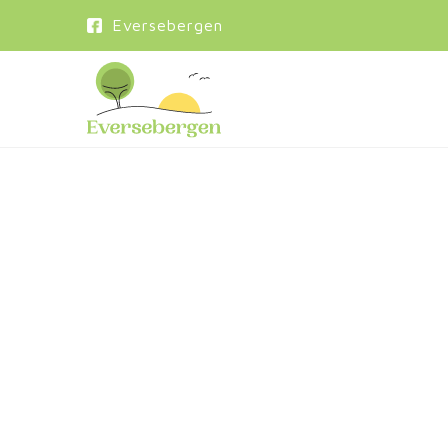
Eversebergen
Een
re