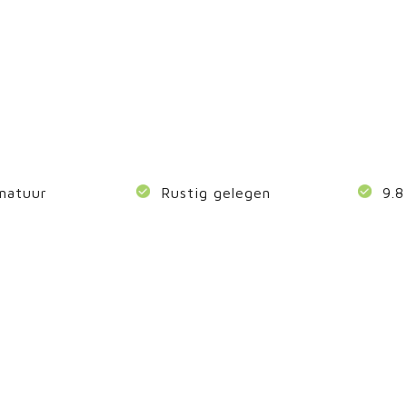
natuur
Rustig gelegen
9.8 
niet van de
Midden in de Brabantse n
Natuurcamping Everseber
Brabantse
die hart heeft voor de na
tvrijheid en
fietsen, wandelen of in s